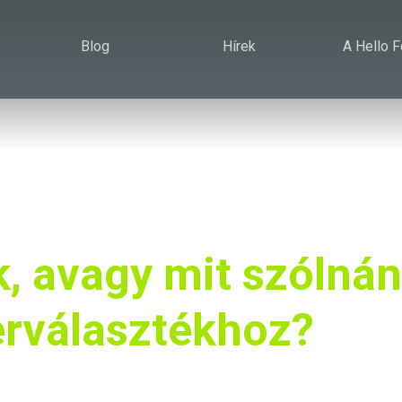
Blog
Hírek
A Hello 
, avagy mit szólná
erválasztékhoz?