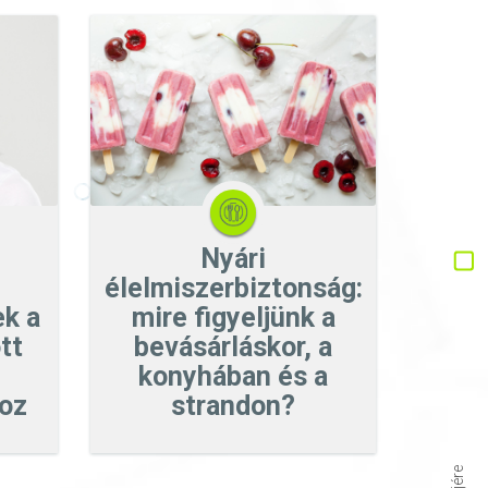
Nyári
élelmiszerbiztonság:
ek a
mire figyeljünk a
tt
bevásárláskor, a
konyhában és a
oz
strandon?