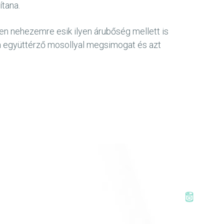
ítana.
en nehezemre esik ilyen árubőség mellett is
én együttérző mosollyal megsimogat és azt