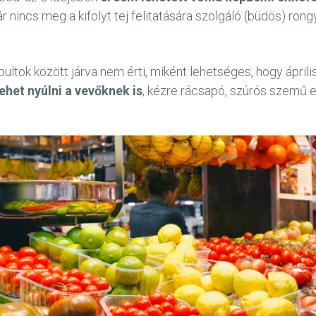
 nincs meg a kifolyt tej felitatására szolgáló (büdös) rong
ltok között járva nem érti, miként lehetséges, hogy ápril
lehet nyúlni a vevőknek is
, kézre rácsapó, szúrós szemű 