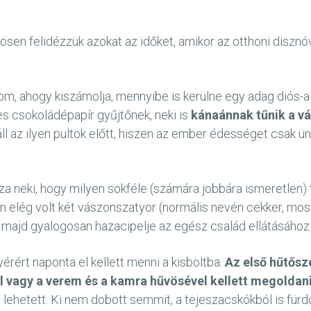
özösen felidézzük azokat az időket, amikor az otthoni diszn
átom, ahogy kiszámolja, mennyibe is kerülne egy adag diós-
es csokoládépapír gyűjtőnek, neki is
kánaánnak tűnik a v
l az ilyen pultok előtt, hiszen az ember édességet csak ü
 neki, hogy milyen sokféle (számára jobbára ismeretlen)
n elég volt két vászonszatyor (normális nevén cekker, most 
 majd gyalogosan hazacipelje az egész család ellátásához
yérért naponta el kellett menni a kisboltba.
Az első hűtős
el vagy a verem és a kamra hűvösével kellett megoldani
m lehetett. Ki nem dobott semmit, a tejeszacskókból is fü