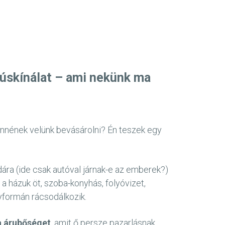
 húskínálat – ami nekünk ma
önnének velünk bevásárolni? Én teszek egy
dára (ide csak autóval járnak-e az emberek?)
a házuk öt, szoba-konyhás, folyóvizet,
gyformán rácsodálkozik.
a árubőséget
, amit ő persze pazarlásnak