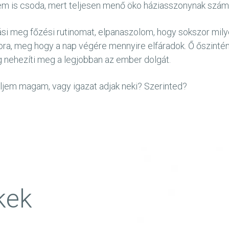
 nem is csoda, mert teljesen menő öko háziasszonynak szám
ási meg főzési rutinomat, elpanaszolom, hogy sokszor mily
csora, meg hogy a nap végére mennyire elfáradok. Ő őszint
 nehezíti meg a legjobban az ember dolgát.
jem magam, vagy igazat adjak neki? Szerinted?
kek