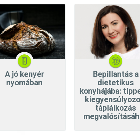
A jó kenyér
Bepillantás a
nyomában
dietetikus
konyhájába: tipp
kiegyensúlyozo
táplálkozás
megvalósításáh