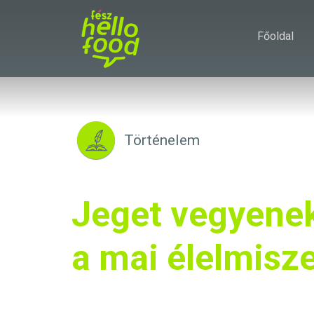
Főoldal
Történelem
Jeget vegyenek
a mai élelmisz