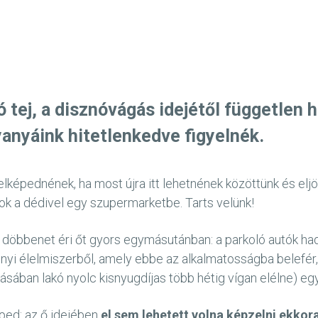
ató tej, a disznóvágás idejétől független
anyáink hitetlenkedve figyelnék.
lképednének, ha most újra itt lehetnének közöttünk és elj
ok a dédivel egy szupermarketbe. Tarts velünk!
t döbbenet éri őt gyors egymásutánban: a parkoló autók ha
nyi élelmiszerből, amely ebbe az alkalmatosságba belefér, 
kásában lakó nyolc kisnyugdíjas több hétig vígan elélne) e
ped: az ő idejében
el sem lehetett volna képzelni ekkor