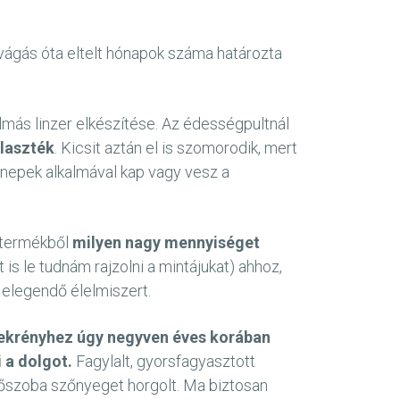
óvágás óta eltelt hónapok száma határozta
almás linzer elkészítése. Az édességpultnál
álaszték
. Kicsit aztán el is szomorodik, mert
nnepek alkalmával kap vagy vesz a
 termékből
milyen nagy mennyiséget
is le tudnám rajzolni a mintájukat) ahhoz,
 elegendő élelmiszert.
zekrényhez úgy negyven éves korában
 a dolgot.
Fagylalt, gyorsfagyasztott
rdőszoba szőnyeget horgolt. Ma biztosan