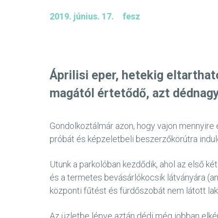
2019. június. 17.
fesz
Áprilisi eper, hetekig eltarth
magától értetődő, azt dédnagy
Gondolkoztálmár azon, hogy vajon mennyire e
próbát és képzeletbeli beszerzőkörútra indul
Utunk a parkolóban kezdődik, ahol az első ké
és a termetes bevásárlókocsik látványára (an
központi fűtést és fürdőszobát nem látott la
Az üzletbe lépve aztán dédi még jobban elké