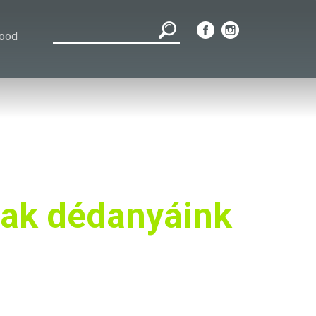
Food
nak dédanyáink