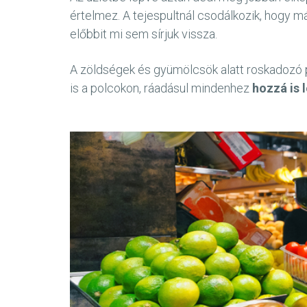
értelmez. A tejespultnál csodálkozik, hogy már
előbbit mi sem sírjuk vissza.
A zöldségek és gyümölcsök alatt roskadozó pu
is a polcokon, ráadásul mindenhez
hozzá is 