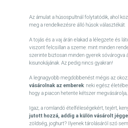
Az ámulat a húsospultnál folytatódik, ahol k
meg a rendelkezésre álló húsok választékát.
A tojás és a vaj árán elakad a lélegzete és l
viszont felcsillan a szeme: mint minden rend
szerinte biztosan minden gyerek sóvárogva ál
kisunokájának. Az pedig nincs gyakran!
A legnagyobb megdöbbenést mégis az okozza
vásárolnak az emberek
: neki egész életébe
hogy a piacon hetente kétszer megvásárolja,
Igaz, a romlandó ételféleségekért, tejért, ken
jutott hozzá, addig a külön vásárolt jégg
zöldség, joghurt? Ilyenek tárolásáról szó se