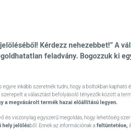
 jelöléséből! Kérdezz nehezebbet!” A vá
goldhatatlan feladvány. Bogozzuk ki eg
s egyre inkább szeretnék tudni, hogy a boltokban kapható 
n szerepelt a választást befolyásoló tényezők között a te
y a megvásárolt termék hazai előállítású legyen.
és viszonylag egyszerű megoldás, hogy lehetőség szerint
 hely jelölés
ből. Ennek az információnak a
feltüntetése,
i