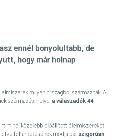
lasz ennél bonyolultabb, de
yütt, hogy már holnap
élelmiszerek milyen országból származnak. A
rmék származási helye:
a válaszadók 44
 minél közelebb előállított élelmiszereket
lletve feltüntetésének módja bár
szigorúan