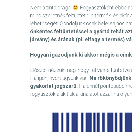
Nem a tinta drága.
Fogyasztóként ebbe nem
mind szeretnék feltüntetni a termék, és aká
lehetőségét. Gondoljunk csak bele: sajnos 
önkéntes feltüntetéssel a gyártó tehát az
járvány) és árának (pl. elfagy a termés) 
Hogyan igazodjunk ki akkor mégis a cím
Először nézzük meg, hogy fel van-e tüntetve 
Ha igen, nyert ügyünk van.
Ne rökönyödjünk 
gyakorlat jogszerű.
Ha ennél pontosabb meg
fogyasztók alakítjuk a kínálatot azzal, ha oly