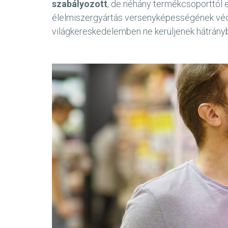
szabályozott
, de néhány termékcsoporttól e
élelmiszergyártás versenyképességének véde
világkereskedelemben ne kerüljenek hátrányb