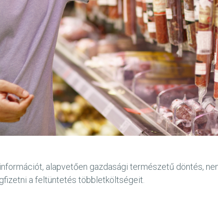
információt, alapvetően gazdasági természetű döntés, nem el
izetni a feltüntetés többletköltségeit.