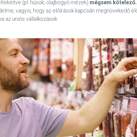
ltekintve (pl. húsok, olajbogyó mézek)
mégsem kötelező.
lme, vagyis, hogy az előírások kapcsán megnövekedő előál
a az uniós vállalkozások.