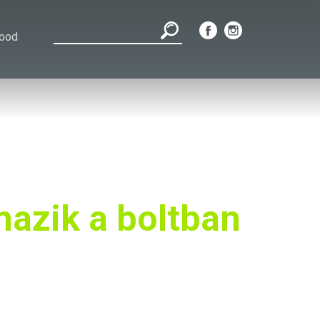
Food
azik a boltban