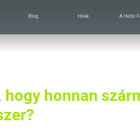
Blog
Hírek
A Hello 
 hogy honnan szárm
szer?