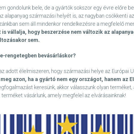
 gondolunk bele, de a gyártók sokszor egy évre előre b
r az alapanyag származási helyét is, az nagyban csökkenti
hazánkban sem áll mindenkor rendelkezésre a megfelelő me
t is vállalja, hogy beszerzése nem változik az alapany
változásakor sem.
ke-rengetegben bevásárláskor?
az adott élelmiszeren, hogy származási helye az Európai 
meg azon, ha a gyártó nem egy országot, hanem az EU
fogalmazást keresünk, akkor válasszunk olyan terméket, a
an terméket vásárlunk, amely megfelel az elvárásainknak!