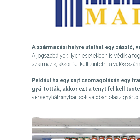
A származási helyre utalhat egy zászló, v
A jogszabályok ilyen esetekben is védik a f
származik, akkor fel kell tüntetni a valós szár
Például ha egy sajt csomagolásán egy fra
gyártották, akkor ezt a tényt fel kell tün
versenyhátrányban sok valóban olasz gyártó 