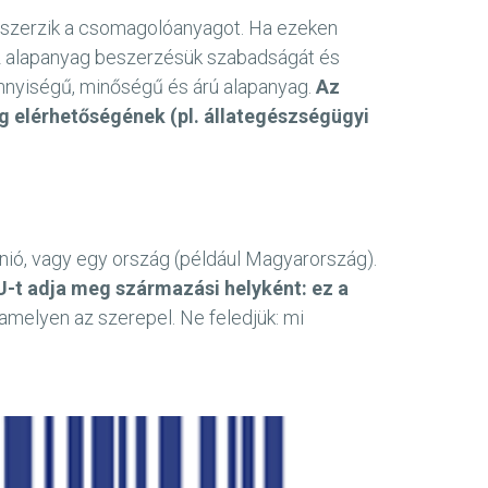
eszerzik a csomagolóanyagot. Ha ezeken
 az alapanyag beszerzésük szabadságát és
nnyiségű, minőségű és árú alapanyag.
Az
ag elérhetőségének (pl. állategészségügyi
Unió, vagy egy ország (például Magyarország).
-t adja meg származási helyként: ez a
melyen az szerepel. Ne feledjük: mi