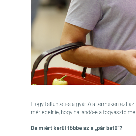
Hogy feltünteti-e a gyártó a terméken ezt az 
mérlegelnie, hogy hajlandó-e a fogyasztó megf
De miért kerül többe az a „pár betű”?