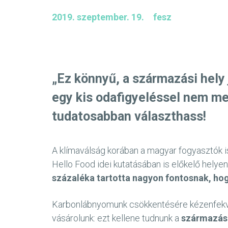
2019. szeptember. 19.
fesz
„Ez könnyű, a származási hely
egy kis odafigyeléssel nem me
tudatosabban választhass!
A klímaválság korában a magyar fogyasztók i
Hello Food idei kutatásában is előkelő helye
százaléka tartotta nagyon fontosnak, hog
Karbonlábnyomunk csökkentésére kézenfekvő 
vásárolunk: ezt kellene tudnunk a
származási