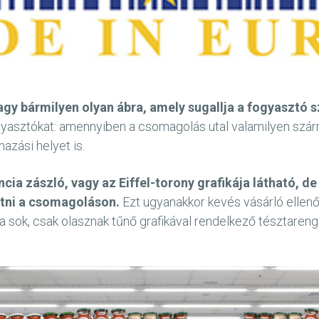
agy bármilyen olyan ábra, amely sugallja a fogyasztó 
ogyasztókat: amennyiben a csomagolás utal valamilyen szá
mazási helyet is.
ncia zászló, vagy az Eiffel-torony grafikája látható,
tetni a csomagoláson.
Ezt ugyanakkor kevés vásárló ellenő
a sok, csak olasznak tűnő grafikával rendelkező tésztaren